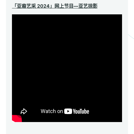
「亚裔艺采 2024」网上节目—亚艺掠影