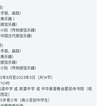
班)
（手鼓、扁鼓）
奏乐器 ）
统拨弦乐器）
音小阮（传统拨弦乐器）
（中国古代拨弦乐器）
班)
（手鼓、扁鼓）
吹奏乐器）
统拨弦乐器）
音小阮（传统拨弦乐器）
2年9月至2023年3日（共14节）
1小时
诺中学 或 高雷中学 或 中华基督教会蒙民伟书院（视
别而定）
-15岁青少年（高小至初中学生）
港天籁敦煌乐团