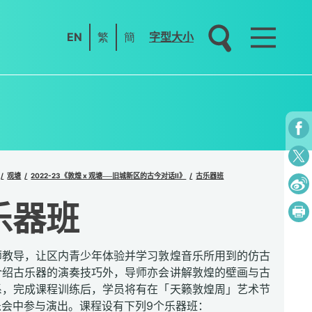
EN
繁
簡
字型大小
观塘
2022-23《敦煌 x 观塘──旧城新区的古今对话II》
古乐器班
乐器班
师教导，让区内青少年体验并学习敦煌音乐所用到的仿古
介绍古乐器的演奏技巧外，导师亦会讲解敦煌的壁画与古
系，完成课程训练后，学员将有在「天籁敦煌周」艺术节
乐会中参与演出。课程设有下列9个乐器班：