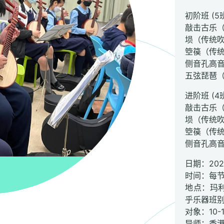
初阶班 (5
敲击古乐
埙（传统吹
箜篌（传
侧音孔高
五弦琵琶
进阶班 (4
敲击古乐
埙（传统
箜篌（传
侧音孔高
日期：202
时间：每节
地点：玛利
乎乐器班
对象：10
导师：香