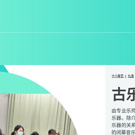
十八有艺
九龙
古
由专业乐
乐器。除
乐器的关
的闭幕音