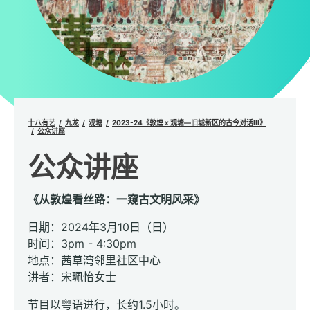
十八有艺
九龙
观塘
2023-24《敦煌 x 观塘—旧城新区的古今对话III》
公众讲座
公众讲座
《从敦煌看丝路：一窥古文明风采》
日期：2024年3月10日（日）
时间：3pm - 4:30pm
地点：茜草湾邻里社区中心
讲者：宋珮怡女士
节目以粤语进行，长约1.5小时。