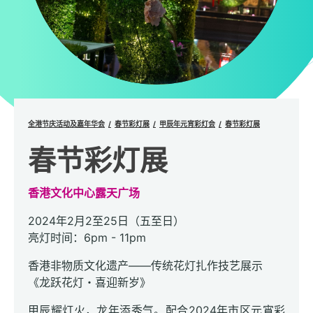
全港节庆活动及嘉年华会
春节彩灯展
甲辰年元宵彩灯会
春节彩灯展
春节彩灯展
香港文化中心露天广场
2024年2月2至25日（五至日）
亮灯时间：6pm - 11pm
香港非物质文化遗产——传统花灯扎作技艺展示
《龙跃花灯
・喜迎新岁
》
甲辰耀灯火，龙年添秀气。配合2024年市区元宵彩