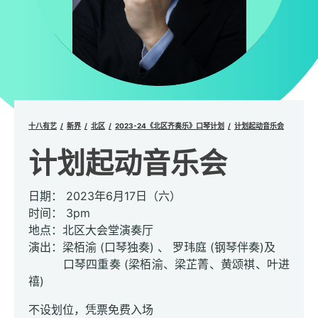
十八有艺
新界
北区
2023-24《北区齐奏乐》口琴计划
计划起动音乐会
计划起动音乐会
日期： 2023年6月17日（六）
时间： 3pm
地点：北区大会堂演奏厅
演出：梁栢渝 (口琴独奏) 、 罗玮庭 (钢琴伴奏)及
口琴四重奏 (梁栢渝、梁芷菁、黄颂褀、叶进
禧)
不设划位，凭票免费入场