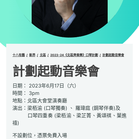
十八有藝
新界
北區
2023-24《北區齊奏樂》口琴計劃
計劃起動音樂會
計劃起動音樂會
日期： 2023年6月17日（六）
時間： 3pm
地點：北區大會堂演奏廳
演出：梁栢渝 (口琴獨奏) 、 羅瑋庭 (鋼琴伴奏)及
口琴四重奏 (梁栢渝、梁芷菁、黃頌褀、葉進
禧)
不設劃位，憑票免費入場