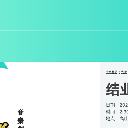
十八有艺
九龙
结
日期：20
时间：2:3
地点：高