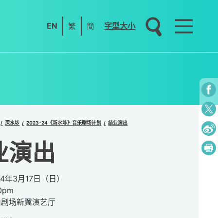
EN
繁
簡
字型大小
深水埗
2023-24《新水埗》音乐剧场计划
结业演出
业演出
24年3月17日（日）
0pm
山剧场新翼演艺厅