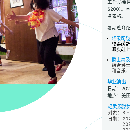
工作坊费用
$200)
名表格。
暑期班介
轻柔踢跶舞
较柔缓
通皮鞋
爵士舞
结合爵
和音乐
毕业演出
日期：202
地点：美
轻柔踢跶舞（S
对象：
8 -
日期：
20
20
20