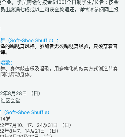
全免，学员需缴付按金$400(全日制学生/长者 : 按金
。学员出席满七成或以上可获全款退还，详情请参阅网上报
绍
（Soft-Shoe Shuffle）：
舒适的踢跶舞风格。参加者无须踢跶舞经验，只须穿着普
上课。
及唱歌：
士舞、身体敲击乐及唱歌，用多样化的敲奏方式创造节奏
，同时舞动身体。
2年8月28日 （日）
田社区会堂
oft-Shoe Shuffle）
 14岁
22年7月10、17、24及31日 （日）
22年8月7、14及21日 （日）
22年8月20及27日 （六）