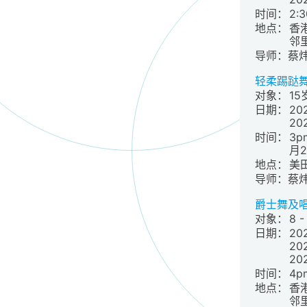
时间：
2:
地点：
香
邻
导师：蔡
轻柔踢跶舞（S
对象：
1
日期：
20
20
时间：
3p
月
地点：
美
导师：蔡
爵士舞及
对象：
8 -
日期：
20
20
20
时间：
4p
地点：
香
邻