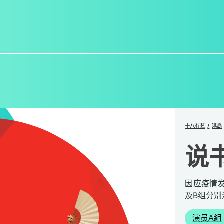
十八有艺
港岛
说
因应疫情
及B组分
演员A組