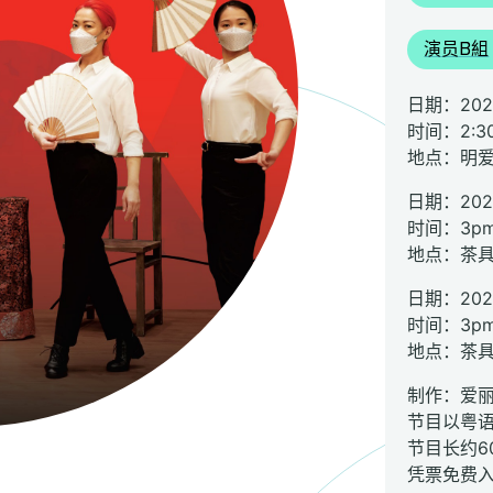
演员B組
日期：20
时间：2:3
地点：明
日期：202
时间：3p
地点：茶
日期：202
时间：3p
地点：茶
制作：爱
节目以粤
节目长约6
凭票免费