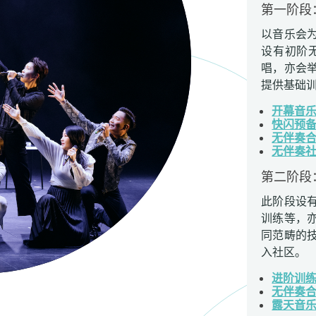
第一阶段
以音乐会
设有初阶
唱，亦会
提供基础
开幕音
快闪预
无伴奏
无伴奏
第二阶段
此阶段设
训练等，
同范畴的
入社区。
进阶训
无伴奏
露天音