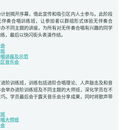
：
为计划揭开序幕，借此宣传和吸引区内人士参与。此阶段
无伴奏合唱训练班，让参加者以群组形式体验无伴奏合
举办不同主题的讲座，为所有对无伴奏合唱有兴趣的同学
训练，最后以快闪街头表演作结。
乐会
备班
合唱讲座及示范
社区音乐会
：
有进阶训练班，训练包括进阶合唱理论、人声敲击及和音
亦会举办进阶训练班及不同主题的大师班，深化学员在不
技巧。学员最后会于露天音乐会分享成果，同时将歌声带
练班
合唱大师班
乐会