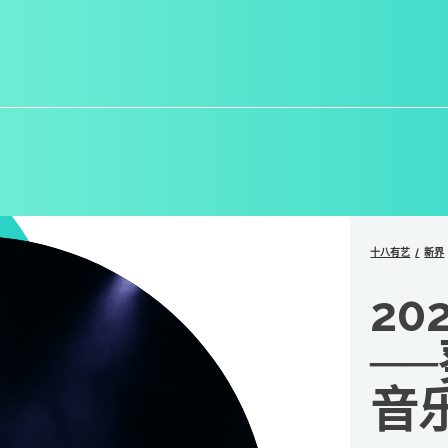
十八有艺
新界
20
─
音