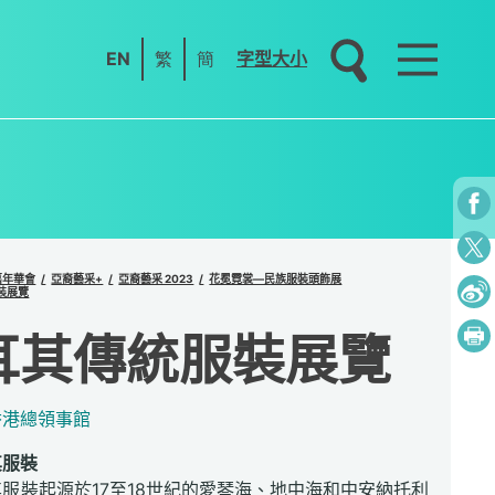
EN
繁
簡
字型大小
嘉年華會
亞裔藝采+
亞裔藝采 2023
花冕霓裳—民族服裝頭飾展
裝展覽
耳其傳統服裝展覽
香港總領事館
其服裝
服裝起源於17至18世紀的愛琴海、地中海和中安納托利