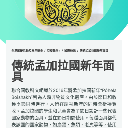
全港節慶活動及嘉年華會
亞裔藝采+
國際藝采
傳統孟加拉國新年面具
傳統孟加拉國新年面
具
聯合國教科文組織於2016年將孟加拉國新年“Pôhela
Boishakh”列為人類非物質文化遺產。由於節日和收
穫季節同時進行，人們在慶祝新年的同時會祈禱豐
收。孟加拉國的學生和兒童會為了節日設計一些代表
國家動物的面具，並在節日期間使用。每種面具都代
表該國的國家動物，如鳥類、魚類、老虎等等，使用