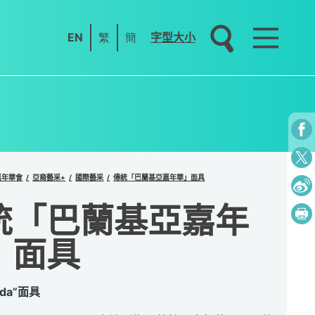
EN
繁
簡
字型大小
嘉年華會
亞裔藝采+
國際藝采
傳統「巴蘭基亞嘉年華」面具
統「巴蘭基亞嘉年
」面具
nda”面具