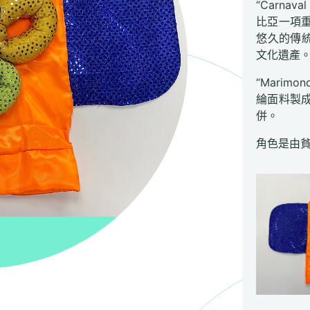
“Carnav
比亞一項
悠久的傳統
文化遺產
“Mari
綸面料製
併。
角色是由