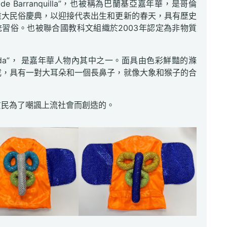
al de Barranquilla”，也被稱為巴蘭基亞嘉年華，是哥倫
重大民俗慶典，以迎接代表出生和更新的春天，具有歷史
習俗。也被聯合國教科文組織於2003年認定為非物質
。
monda”， 是嘉年華人物內其中之一。面具由色彩鮮豔的滌
成，具有一對大耳朵和一個長鼻子，就像大象和猴子的合
貧民為了嘲諷上流社會而創造的。