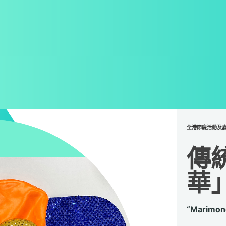
全港節慶活動及
傳
華
“Marimo