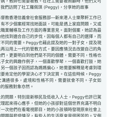
會病，教師也需要被教。在社工需要被照顧時，他們又可
我們訪問了社工羅佩琪 (Peggy)，分享她的故事
在基督教香港信義會社會服務部—新來港人士樂聚軒工作已
，有不少個案經常找她面談，可能是遇上家庭問題，又或
找職業輔導及工作方面的專業意見。面對個案，她認為最
助他找到適合自己的步伐，因每個人都有自己的選擇，而
不同的需要。Peggy也藉此提及她的一對子女，提及現
能再沿用上一代的管教方式，要因應情況去改變自己的角
他們，更要明白到他們是不同的個體，需要不同，性格也
以子女的興趣作例子，一個喜歡學琴，一個喜歡打鼓，她
，另一個孩子因而認為媽媽偏心，她需要解釋是考慮到環
要肯定他的學習決心才下決定買。在這些時候，Peggy
女溝通很多，處境和性格不同，需要就會不同。子女如
她的服務對象亦然。
的問題，特別是新移民及低收入人士，Peggy也許已駕
處理起來得心應手，但她的小孩卻對這個世界充滿不明白
有一次他們在看電視節目，她的小孩頓時發現原來社會上
的問題與悲慘情況，有些人的生活原來是很困苦的。又例