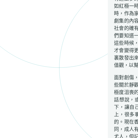
如紅極一
時，作為
劇集的內
社會的確
們要知道
這些時候
才會變得
裏散發出
值觀，以
面對創傷，
些關於靜
極度沮喪
話想說，
下，讓自
上，很多
的。現在
同，成人
尤人，但