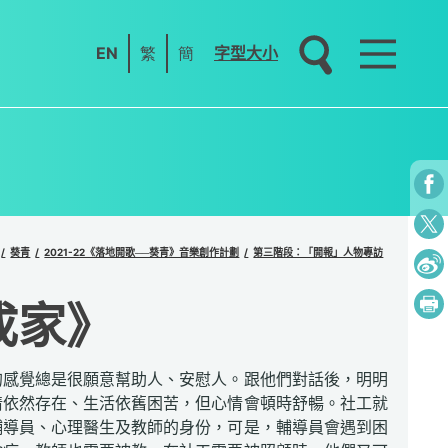
EN
繁
簡
字型大小
葵青
2021-22《落地開歌──葵青》音樂創作計劃
第三階段：「開報」人物專訪
成家》
的感覺總是很願意幫助人、安慰人。跟他們對話後，明明
情依然存在、生活依舊困苦，但心情會頓時舒暢。社工就
輔導員、心理醫生及教師的身份，可是，輔導員會遇到困