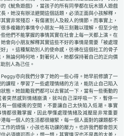
時的《魷魚遊戲》，當孩子的所有同學都在玩木頭人遊戲
家長，她沒有辦法避開這個話題，必須正面與小孩解釋，
容其實非常殘忍，有傷害別人及殺人的情節。而事實上，
有很多複雜的事情令小朋友一時三刻難以理解，但至少他
一些他們不能掌握的事情其實在社會上每一天都上演。在
，她會向小朋友解釋其實這些不好的事情是需要「被處理
更好」。這種幫助別人的使命感，彷彿在這個社工的骨子
來，無論何時何地，對著何人，她都保持著自己的正向價
幫助別人為己任。
Peggy亦向我們分享了她的一些心得。她早前修讀了一
觀的課程，學習了一些處理情緒的方法，能防止自己陷入
的狀態。她鼓勵我們都可以去嘗試一下，當有一些衝動的
或者突然感到情緒崩潰，就叫自己深呼吸一下，暫停一
己有一個緩衝的空間，不要讓自己太快陷入低潮。事實
事情都很難掌握，因此學懂處理情緒及減壓是非常重要
香港每一個人的生活都很繃緊，每一個人面對的課題都不
有工作的煩惱，小孩也有功課的壓力。也許我們都會怨天
記住必須適可而止，想一想，其實情況也不是真的太差，