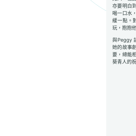
亦要明白
喝一口水
緩一點。對
玩，抱抱
與Pegg
她的故事
要，總能相
葵青人的