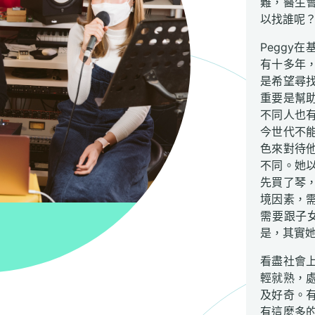
難，醫生
以找誰呢？
Peggy
有十多年
是希望尋
重要是幫
不同人也有
今世代不
色來對待
不同。她
先買了琴
境因素，需
需要跟子
是，其實
看盡社會上
輕就熟，
及好奇。
有這麼多