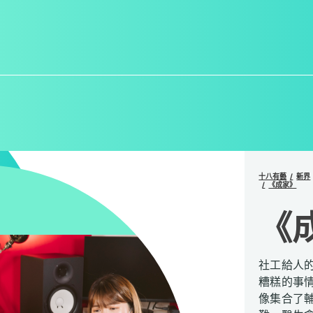
十八有藝
新界
《成家》
《
社工給人
糟糕的事
像集合了