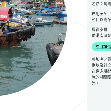
名額：每場
費用全免
節目以粵
導賞安排
香港南區
節目詳
參加者／
例以及社
在進入場
施的相關
外。