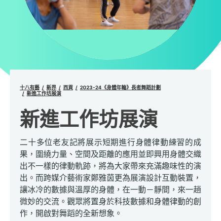
十八有藝
新界
西貢
2023-24《身體年輪》長者舞蹈計劃
新進工作坊展演
新進工作坊展演
二十多位老友記將展示短期進行身體律動練習的成
果，圍繞力量、空間及距離的應用並即興用身體交織
出不一樣的律動軌跡，將為大家帶來充滿趣味性的演
出。而跨媒介藝術家鄭雅茵更為展演設計互動裝置，
讓冰冷的數據與溫厚的身體，在一動－靜間，來一趟
微妙的交流。觀眾將置身於科技數據和身體律動的創
作，開啟對舞蹈的全新想象。