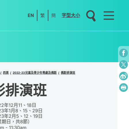
EN
繁
簡
字型大小
西貢
2022-23兒童及青少年粵劇及偶影
偶影排演班
影排演班
22年12月11、18日
23年1月8、15、29日
23年2月5、12、19日
星期日，共8節）
m - 11:30am