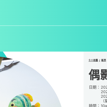
十八有藝
新界
偶
日期：
20
20
20
（
時間：
10a