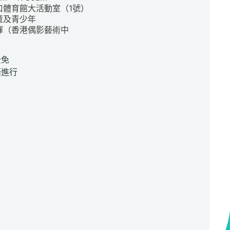
口體育館大活動室（1號）
童及青少年
暉（香港偶影藝術中
心）
全免
語進行