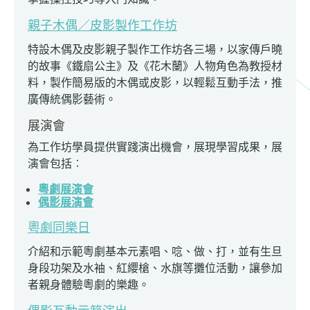
親子木偶／皮影製作工作坊
特設木偶及皮影親子製作工作坊各三場，以家傳戶曉
的故事《鐵扇公主》及《花木蘭》人物角色為教授材
料，製作簡易版的木偶或皮影，以輕鬆互動手法，推
廣傳統偶影藝術。
展演會
為工作坊學員提供實踐演出機會，展現學習成果，展
演會包括︰
粵劇展演會
偶影展演會
粵劇同樂日
介紹和示範粵劇基本元素唱、唸、做、打，並有生旦
身段功架及水袖、紅纓槍、水旗等攤位活動，讓參加
者親身體驗粵劇的樂趣。