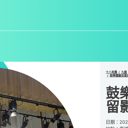
十八有藝
九龍
鼓樂體驗班暨
鼓
留
日期：20