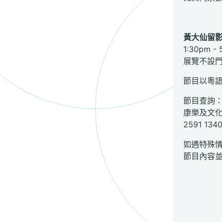
黃大仙留
1:30pm -
展覽不設
節目以粵
節目查詢
康樂及文
2591 134
如遇特殊
節目內容