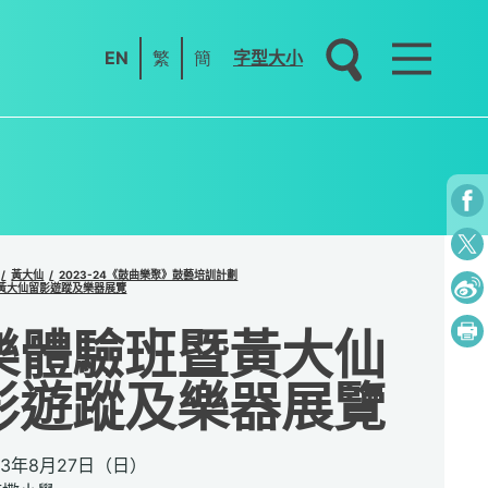
EN
繁
簡
字型大小
黃大仙
2023-24《鼓曲樂聚》鼓藝培訓計劃
黃大仙留影遊蹤及樂器展覽
樂體驗班暨黃大仙
影遊蹤及樂器展覽
23年8月27日（日）