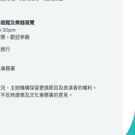
影遊蹤及樂器展覽
 5:30pm
門票，歡迎參觀
語進行
：
化事務署
0
情況，主辦機構保留更換節目及表演者的權利。
並不反映康樂及文化事務署的意見。