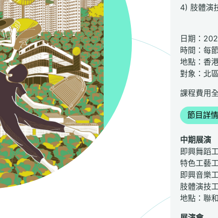
4) 肢體
日期：202
時間：每節
地點：香
對象：北
課程費用
節目詳
中期展演
即興舞蹈工作
特色工藝工作
即興音樂工作
肢體演技工作
地點：聯
展演會