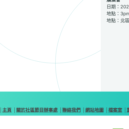
日期：20
地點：3pm 
地點：北
主頁
關於社區節目辦事處
聯絡我們
網站地圖
檔案室