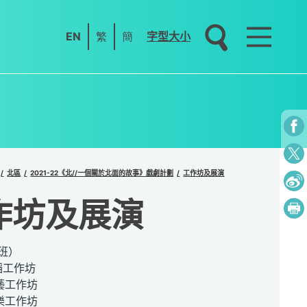
EN
繁
簡
字型大小
北區
2021-22《北//一個關於北面的故事》戲劇計劃
工作坊及展演
作坊及展演
班）
舞蹈工作坊
工藝工作坊
音樂工作坊