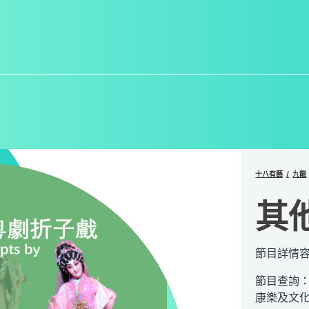
十八有藝
九龍
其
節目詳情
節目查詢
康樂及文