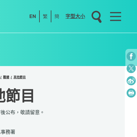
EN
繁
簡
字型大小
觀塘
其他節目
他節目
容後公布，敬請留意。
：
化事務署