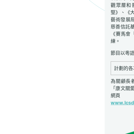
觀眾層和
堅》、《
藝術發展局
慈善信託
《賽馬會
練。
節目以粵
計劃的各
為關顧長
「康文關
網頁
www.lcsd.