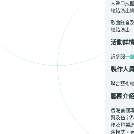
人聲口技
總結演出
歌曲錄音
總結演出
活動詳
請參閱
一
製作人
聯合藝術
藝團介
香港首個
賢及伍宇
作及炮製
演模式。