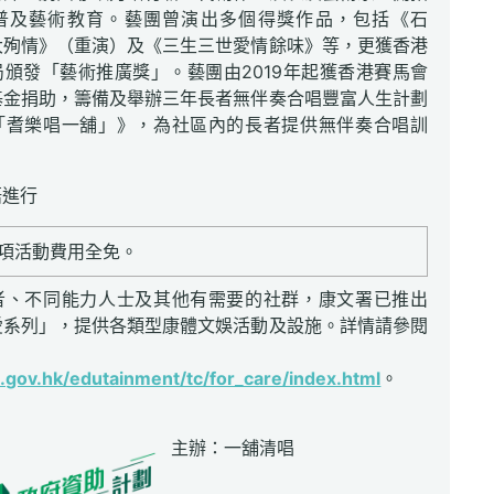
普及藝術教育。藝團曾演出多個得獎作品，包括《石
大殉情》（重演）及《三生三世愛情餘味》等，更獲香港
頒發「藝術推廣獎」。藝團由2019年起獲香港賽馬會
基金捐助，籌備及舉辦三年長者無伴奏合唱豐富人生計劃
「耆樂唱一舖」》，為社區內的長者提供無伴奏合唱訓
語進行
項活動費用全免。
者、不同能力人士及其他有需要的社群，康文署已推出
愛系列」，提供各類型康體文娛活動及設施。詳情請參閱
gov.hk/edutainment/tc/for_care/index.html
。
主辦：一舖清唱