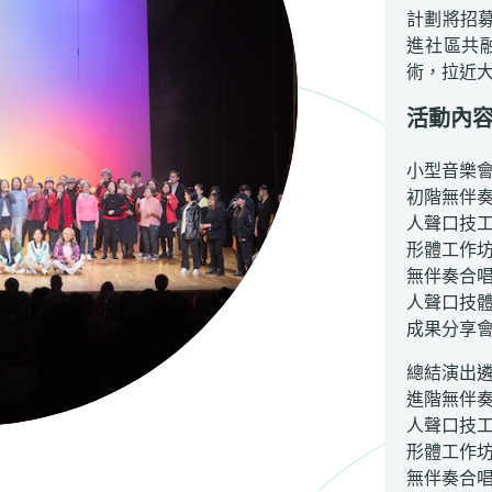
計劃將招
進社區共
術，拉近
活動內
小型音樂
初階無伴
人聲口技
形體工作
無伴奏合
人聲口技
成果分享
總結演出
進階無伴
人聲口技
形體工作
無伴奏合