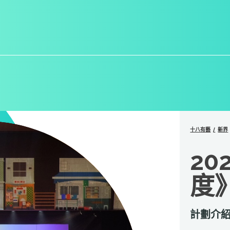
十八有藝
新界
20
度
計劃介