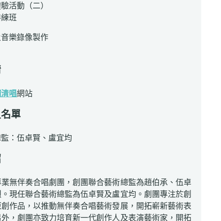
體驗活動（二）
排練班
及音樂錄像製作
情
舖清唱
網站
員名單
總監：伍卓賢、盧宜均
紹
專業無伴奏合唱劇團，創團聯合藝術總監為趙伯承、伍卓
烈。現任聯合藝術總監為伍卓賢及盧宜均。劇團專注於創
原創作品，以推動無伴奏合唱藝術發展，開拓嶄新藝術表
另外，劇團亦致力培育新一代創作人及表演藝術家，開拓