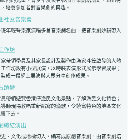
練，培養參加者對音樂劇的興趣。
曲社區音樂會
一班年輕聲樂家演唱多首音樂劇名曲，把音樂劇妙韻帶入
工作坊
術家帶領學員及其家長設計及製作由漁家斗笠啟發的人體
，工作坊設有小型展演，以時裝表演形式展示學習成果；
將製成一段網上展演與大眾分享創作成果。
古蹟遊
賞員帶領遊覽香港仔漁民文化景點，了解漁民文化特色；
匯導師現場教唱重新編寫的漁歌，令饒富特色的地區文化
延續下去。
劇總結演出
歷史、文化或地標切入，編寫成原創音樂劇，由音樂劇培