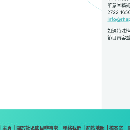
華意堂藝
2722 165
info@rha
如遇特殊
節目內容
主頁
關於社區節目辦事處
聯絡我們
網站地圖
檔案室