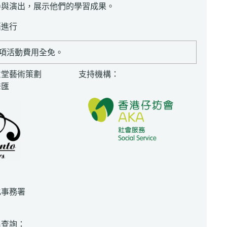
參與演出，展示他們的學習成果。
語進行
項活動費用全免。
意堂藝術策劃
支持機構：
聲匯
：
化事務署
0
名查詢：