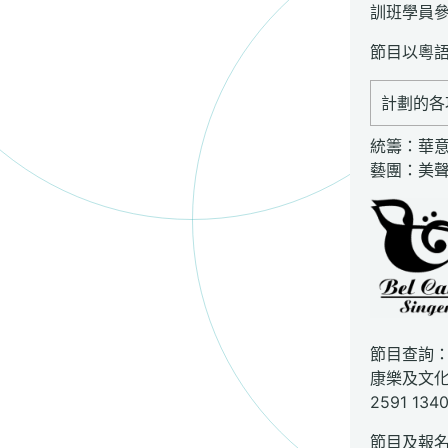
訓班學員
節目以粵
計劃的各
統籌：華
藝團：美
節目查詢
康樂及文
2591 134
節目及報