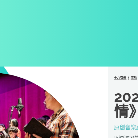
十八有藝
港島
20
情
原創音樂
以遴選招