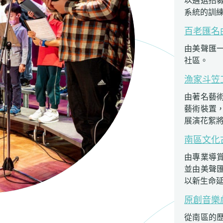
系統的訓
百老匯名
由美聲匯
社區。
漁家斗笠
由著名藝
藝術裝置
展演花絮
南區文化
由專業導
並由美聲
以新生命
原創音樂
從南區的