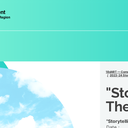
18dART — Comm
2023-24 Sto
"St
Th
"Storyte
Date：