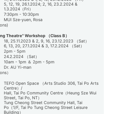
5, 12, 19, 26.1.2024; 2, 16, 23.2.2024 &
1.3.2024（Fri）
7:30pm - 10:30pm
:
MUI Sze-yuen, Rosa
ons)
lling Theatre" Workshop （Class B）
18, 25.11.2023 & 2, 9, 16, 23.12.2023 （Sat）
6, 13, 20, 27.1.2024 & 3, 17.2.2024 （Sat）
2pm - 5pm
24.2.2024 （Sat）
10am - 1pm ＆ 2pm - 5pm
:
Dr. AU Yi-man
ions）
TEFO Open Space （Arts Studio 306, Tai Po Arts
Centre）/
Hall, Tai Po Community Centre（Heung Sze Wui
Street, Tai Po, NT）
Tung Cheong Street Community Hall, Tai
Po（1/F, Tai Po Tung Cheong Street Leisure
Building）