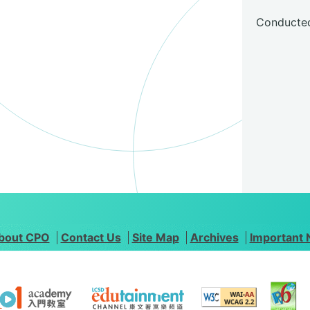
Conducted
bout CPO
Contact Us
Site Map
Archives
Important 