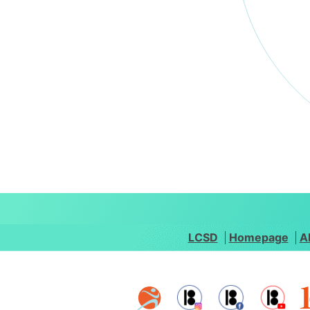
LCSD
Homepage
A