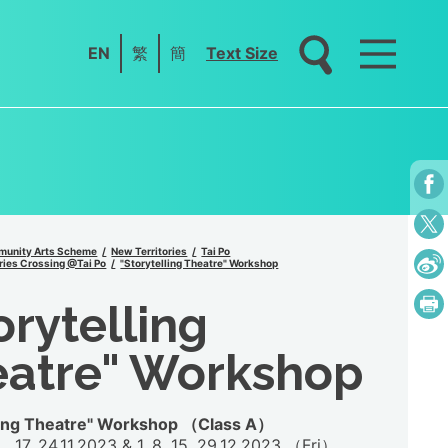
EN
繁
簡
Text Size
unity Arts Scheme
New Territories
Tai Po
ries Crossing @Tai Po
"Storytelling Theatre" Workshop
orytelling
eatre" Workshop
lling Theatre" Workshop （Class A）
17, 24.11.2023 & 1, 8, 15, 29.12.2023 （Fri）