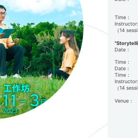
Time：
Instructor
（14 sessi
"Storyte
Date：
Time：
Date：
Time：
Instructor
（14 sess
Venue：