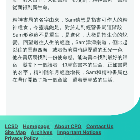
從而得到新生命。
精神書局的名字由來，Sam猜想是指書可作人的精
神糧食，令靈魂飽足。對於走到經營書局這階段，
Sam形容這不是重生，是進化，大概是指生命的蛻
變。回望過往人生的經歷，Sam津津樂道，但比起
以往的雲遊四海，或者做演員時經歷過的五光十色，
他在書店裏找到一份使命感。能為書本找到最好的歸
宿，滋養下一個讀者，也豐富書本的生命。正如書局
的名字，精神隨年月經歷增長，Sam和精神書局也
在灣仔開啟了新一個章節，過着更豐盛的生活。
LCSD
Homepage
About CPO
Contact Us
Site Map
Archives
Important Notices
Privacy Policy