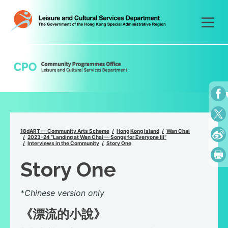
Skip
to
content
18dART — Community Arts Scheme
Hong Kong Island
Wan Chai
2023-24 “Landing at Wan Chai — Songs for Everyone III”
Interviews in the Community
Story One
Story One
*
Chinese version only
《漂流的小說》