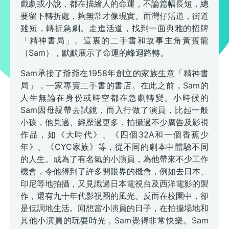
戲劇或小說，都在描繪人的命運，不論篇幅長短，總
要留下轉折處，夠無常才像現實。而灣仔活道，街道
雖短，轉折急劇。走進活道，找到一面典雅的招牌
「精神書局」。這裏的二手書和故事主角黃寶龍
（Sam），默默展示了命運的峰迴路轉。
Sam承接了爺爺在1958年創立的家族生意「精神書
局」，一家專賣二手書的書店。在此之前，Sam的
人生無論在身份或時空都在急劇轉變。小時候的
Sam因母親帶去試鏡，而入行做了演員，比起一般
小孩，他見過、經歷過更多，拍攝過不少廣告及影視
作品，如《大時代》、《四個32A和一個香蕉少
年》、《CYC家族》等，從不同的劇本中體驗不同
的人生。成為了有名氣的小演員，為他帶來不少工作
機會，令他得到了許多開眼界的機會，例如去日本、
印尼等地拍攝，又見識過日本電視台及西洋電影的製
作，還有九十年代影視圈的風光。反而在校園中，卻
是低調地生活。回想當小演員的日子，在拍攝場地和
其他小演員的玩耍時光，Sam覺得非常快樂。Sam