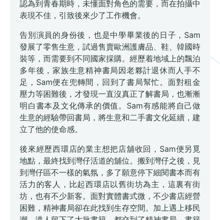
認為到青春期時，未懂面對角色的需要，而在拍攝中
表現不佳，引致後來少了工作機會。
告別演員的身份後，也是中學畢業後的日子，Sam
發展了零售生意，試過售賣歐洲護膚品、鞋、韓國時
裝等，而需要到不同國家採購。經歷着地域上的飄泊
多年後，家族生意精神書局因老夥計退休而人手不
足，Sam便在兜轉間，回到了書局幫忙。面對租金
壓力等困難後，才發現一直沒真正了解書局，也漸漸
明白書本及文化傳承的價值。Sam有感能將自己做
生意的經驗帶回書局，將生意和二手書文化延續，建
立了他的使命感。
後來經歷西環店的業主想把店舖收回，Sam便另覓
地點，最終找到灣仔活道的舖位。搬到灣仔之後，見
到灣仔區不一樣的氣氛，多了願意停下細閱書本而有
活力的客人，比起西環店以舊街坊為主，這裏有街
坊，也有不少新客。面對實體書式微，不少書店經營
困難，精神書局卻在此找到生存空間。加上遇上移民
潮，港人留下了大批書籍，都交到了精神書局，書籍