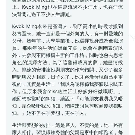
上。Kwok Ming也在這裏流過不少汗水，也在汗流
浹背間走過了不少人生課題。
Kwok Ming本來是荃灣人，到了高小的時候才搬到
葵青區來。她一直都是一個外向的人，有一對愛她的
父母。幾年前，大學畢業後，她選擇投身成為全職演
員。那兩年的生活忙碌而充實，她會在劇團表演以
外，去參與不同機構主辦的工作坊，閒時也會去思考
角色的演繹方法，為了這難得成真的夢，她盡情投
入。排練的安排讓她與朋友的作息錯開，又少了很多
時間與家人相處，日子久了，她才逐漸發現自己更重
視的，其實是生活：「我以為呢樣係我夢寐以求嘅工
作，但原來我會miss咗生活上好多好細微嘅嘢。」
她回想起當時的糾結，續說：「可能朋友嘅嘢我又唔
知，屋企嘅嘢我又唔知，嗰陣連阿爸剪咗頭髮我都唔
知。」她不但在乎夢想，更在乎人。
生活跟夢想的拉扯，總是磨人。不變的是，她一路有
家人相伴。習慣鍛鍊身體的父親是家中的領跑者，每