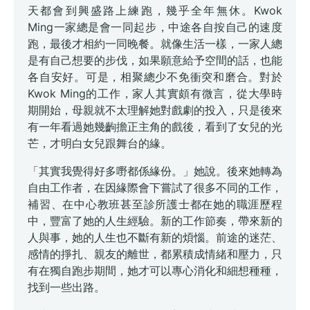
天都會到興盛路上練跑，幾乎全年無休。Kwok
Ming一家總是會一同起步，中途各自按自己的速度
跑，最後才相約一同晚餐。就像生活一樣，一家人總
是有自己想要的步伐，如果願意給予空間的話，也能
各自安好。可是，相聚總少不免衝突和磨合。對於
Kwok Ming的工作，家人其實頗有微言，從大學時
期開始，母親就不太理解她對戲劇的投入，只是後來
有一年看過她幾齣擔正主角的戲後，看到了女兒的光
芒，才明白女兒跟舞台的緣。
「其實我覺得好多嘢都係緣份。」她說。後來她轉為
自由工作者，在因緣際會下嘗試了很多不同的工作，
補習、在中心教班甚至診所護士都在她的職涯歷程
中，豐富了她的人生經驗。新的工作節奏，帶來新的
人與事，她的人生也不斷有新的煩惱。前途的迷茫、
感情的掙扎、親友的離世，都累積成情緒和壓力，只
有在獨自跑步期間，她才可以專心消化和細想種種，
找到一些出路。